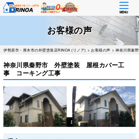
toggle
navigati
MENU
Skip
to
お客様の声
main
content
伊勢原市・厚木市の外壁塗装店RINOA (リノア)
>
お客様の声
> 神奈川県秦
神奈川県秦野市 外壁塗装 屋根カバー工
事 コーキング工事
Before