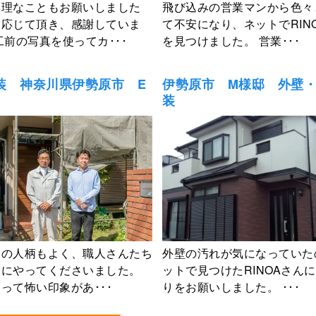
無理なこともお願いしました
飛び込みの営業マンから色々
く応じて頂き、感謝していま
て不安になり、ネットでRIN
工前の写真を使ってカ･･･
を見つけました。 営業･･･
装 神奈川県伊勢原市 E
伊勢原市 M様邸 外壁
装
んの人柄もよく、職人さんたち
外壁の汚れが気になっていた
めにやってくださいました。
ットで見つけたRINOAさん
って怖い印象があ･･･
りをお願いしました。 ･･･