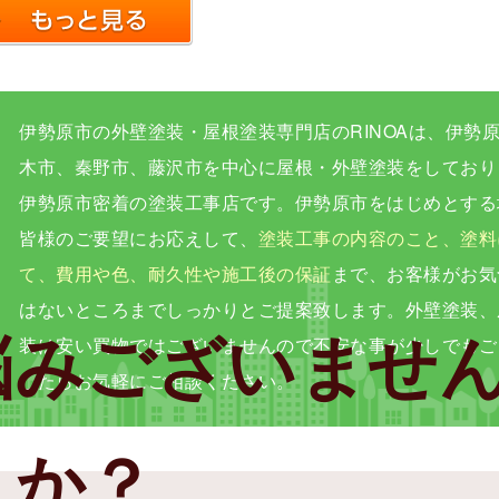
伊勢原市の外壁塗装・屋根塗装専門店のRINOAは、伊勢
木市、秦野市、藤沢市を中心に屋根・外壁塗装をしており
伊勢原市密着の塗装工事店です。伊勢原市をはじめとする
皆様のご要望にお応えして、
塗装工事の内容のこと、塗料
て、費⽤や⾊、耐久性や施⼯後の保証
まで、お客様がお気
はないところまでしっかりとご提案致します。外壁塗装、
悩みございませ
装は安い買物ではございませんので不安な事が少しでもご
したらお気軽にご相談ください。
か？