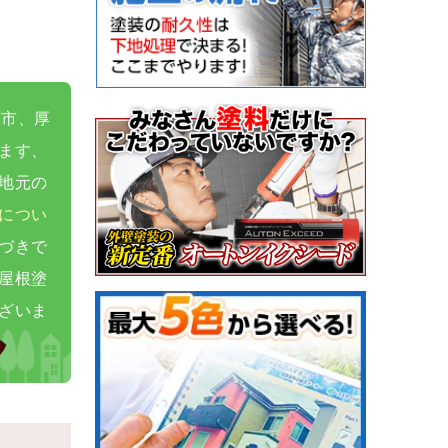
原市、厚
ます、
地元の
につい
づきで
屋根塗
ん
ざいま