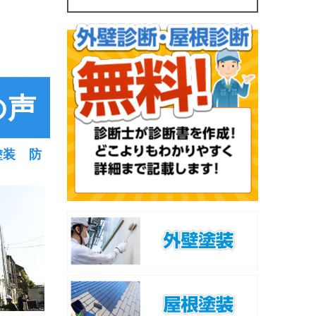
の声
塗装 防