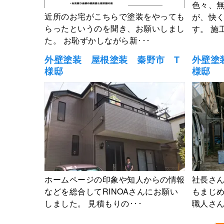
色々、
近所のお宅がこちらで塗装をやっても
が、快
らったというのを聞き、お願いしまし
す。 施
た。 お恥ずかしながら新･･･
外壁塗装 屋根塗装 秦野市 T
外壁塗
様邸
様邸
ホームページの印象や知人からの情報
社長さ
などを総合してRINOAさんにお願い
もまじ
しました。 見積もりの･･･
職人さん