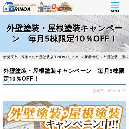
toggle
navigati
MENU
Skip
to
外壁塗装・屋根塗装キャンペー
main
content
ン 毎月5棟限定10％OFF！
伊勢原市・厚木市の外壁塗装店RINOA (リノア)
>
新着情報
> 外壁塗装・屋根
外壁塗装・屋根塗装キャンペーン 毎月5棟限
定10％OFF！
投稿日：2021.9.22