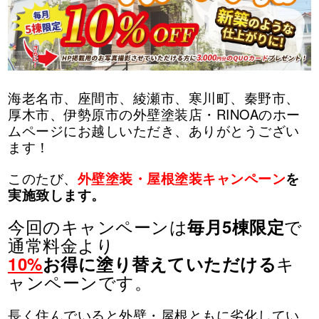
海老名市、座間市、綾瀬市、寒川町、秦野市、
厚木市、伊勢原市の外壁塗装店・RINOAのホー
ムページにお越しいただき、ありがとうござい
ます！
このたび、
外壁塗装・屋根塗装キャンペーン
を
実施致します。
今回のキャンペーンは
で
毎月5棟限定
通常料金より
キ
10%
お得に塗り替えていただける
ャンペーンです。
長く住んでいると外壁・屋根ともに劣化してい