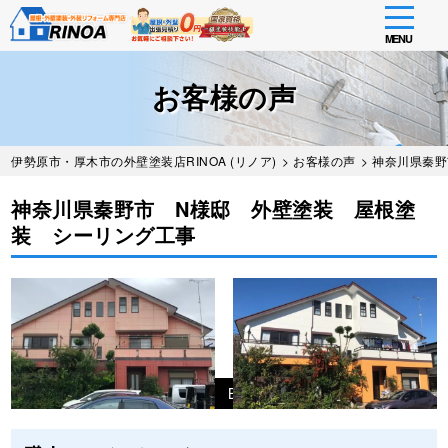
toggle
navigati
MENU
Skip
to
お客様の声
main
content
伊勢原市・厚木市の外壁塗装店RINOA (リノア)
>
お客様の声
> 神奈川県秦
神奈川県秦野市 N様邸 外壁塗装 屋根塗
装 シーリング工事
Before